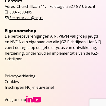
Contact
Adres: Churchilllaan 11, 7e etage, 3527 GV Utrecht
030-7600405
Secretariaat@ncj.nl
Eigenaarschap
De beroepsverenigingen AJN, V&VN vakgroep jeugd
en NVDA zijn eigenaar van alle JGZ Richtlijnen. Het NCJ
voert de regie op de gehele cyclus van ontwikkeling,
herziening, onderhoud en implementatie van de JGZ-
richtlijnen.
Privacyverklaring
Cookies
Inschrijven NCJ-nieuwsbrief
Ga naar NCJs Linked
Ga naar NCJs You
Volg ons op